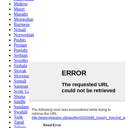
Maltese
Maori
Marathi
Mongolian
Burmese
Nepali
Norwegian
Pashto
Persian
Punjabi
Serbian
Sesotho
Sinhala
Slovak
Slovenian
Somali
Samoan
Scots Gaelic
Shona
Sindhi
Sundanese
Swahili
Tajik
Tamil
Telugu