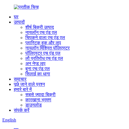
घर
उत्पादों
शीर्ष बिक्री उत्पाद
नायलॉन एच एंड एल
चिपकने वाला एच एंड एल
प्लास्टिक हुक और लूप
नायलॉन मिश्रित पॉलिएस्टर
पॉलिएस्टर एच एंड एल
लौ प्रतिरोध एच एंड एल
अन नेप्ड लूप
बुना एच एंड एल
सिलाई का धागा
समाचार
पूछे जाने वाले प्रश्न
हमारे बारे में
सबसे ज्यादा बिक्री
कारखाना भ्रमण
डाउनलोड
संपर्क करें
English