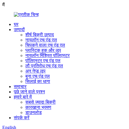
मैं
घर
उत्पादों
शीर्ष बिक्री उत्पाद
नायलॉन एच एंड एल
चिपकने वाला एच एंड एल
प्लास्टिक हुक और लूप
नायलॉन मिश्रित पॉलिएस्टर
पॉलिएस्टर एच एंड एल
लौ प्रतिरोध एच एंड एल
अन नेप्ड लूप
बुना एच एंड एल
सिलाई का धागा
समाचार
पूछे जाने वाले प्रश्न
हमारे बारे में
सबसे ज्यादा बिक्री
कारखाना भ्रमण
डाउनलोड
संपर्क करें
English