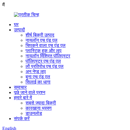
मैं
घर
उत्पादों
शीर्ष बिक्री उत्पाद
नायलॉन एच एंड एल
चिपकने वाला एच एंड एल
प्लास्टिक हुक और लूप
नायलॉन मिश्रित पॉलिएस्टर
पॉलिएस्टर एच एंड एल
लौ प्रतिरोध एच एंड एल
अन नेप्ड लूप
बुना एच एंड एल
सिलाई का धागा
समाचार
पूछे जाने वाले प्रश्न
हमारे बारे में
सबसे ज्यादा बिक्री
कारखाना भ्रमण
डाउनलोड
संपर्क करें
English