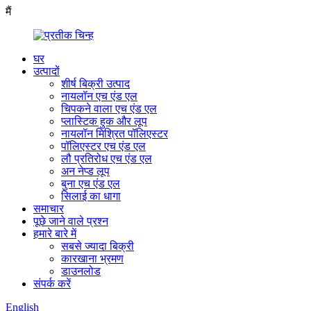
मैं
घर
उत्पादों
शीर्ष बिक्री उत्पाद
नायलॉन एच एंड एल
चिपकने वाला एच एंड एल
प्लास्टिक हुक और लूप
नायलॉन मिश्रित पॉलिएस्टर
पॉलिएस्टर एच एंड एल
लौ प्रतिरोध एच एंड एल
अन नेप्ड लूप
बुना एच एंड एल
सिलाई का धागा
समाचार
पूछे जाने वाले प्रश्न
हमारे बारे में
सबसे ज्यादा बिक्री
कारखाना भ्रमण
डाउनलोड
संपर्क करें
English